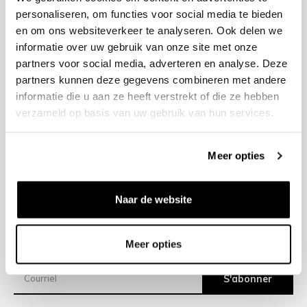
personaliseren, om functies voor social media te bieden
en om ons websiteverkeer te analyseren. Ook delen we
+31 23 205 2006
informatie over uw gebruik van onze site met onze
info@bruut.nl
partners voor social media, adverteren en analyse. Deze
Formulaire de contact
partners kunnen deze gegevens combineren met andere
Ouvert 11:00 - 21:00
informatie die u aan ze heeft verstrekt of die ze hebben
VOIR LES HORAIRES D’OUVERTURE
verzameld op basis van uw gebruik van hun services.
Meer opties
Aide
À propos de nous
Naar de website
Expéditions
Meer opties
Newsletter
S'abonner