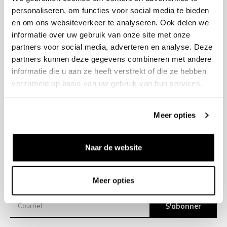
personaliseren, om functies voor social media te bieden
en om ons websiteverkeer te analyseren. Ook delen we
+31 23 205 2006
informatie over uw gebruik van onze site met onze
info@bruut.nl
partners voor social media, adverteren en analyse. Deze
Formulaire de contact
partners kunnen deze gegevens combineren met andere
Ouvert 11:00 - 21:00
informatie die u aan ze heeft verstrekt of die ze hebben
VOIR LES HORAIRES D’OUVERTURE
verzameld op basis van uw gebruik van hun services.
Meer opties
Aide
À propos de nous
Naar de website
Expéditions
Meer opties
Newsletter
S'abonner