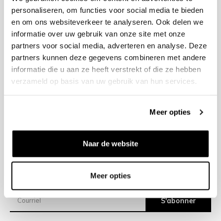
personaliseren, om functies voor social media te bieden
en om ons websiteverkeer te analyseren. Ook delen we
+31 23 205 2006
informatie over uw gebruik van onze site met onze
info@bruut.nl
partners voor social media, adverteren en analyse. Deze
Formulaire de contact
partners kunnen deze gegevens combineren met andere
Ouvert jusqu’à 18:30
informatie die u aan ze heeft verstrekt of die ze hebben
VOIR LES HORAIRES D’OUVERTURE
verzameld op basis van uw gebruik van hun services.
Meer opties
Aide
À propos de nous
Naar de website
Expéditions
Meer opties
Newsletter
S'abonner