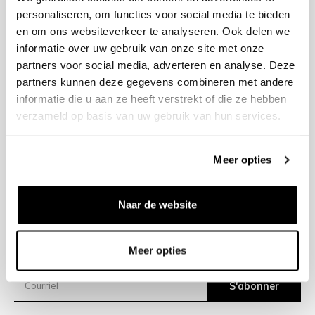
personaliseren, om functies voor social media te bieden
en om ons websiteverkeer te analyseren. Ook delen we
+31 23 205 2006
informatie over uw gebruik van onze site met onze
info@bruut.nl
partners voor social media, adverteren en analyse. Deze
Formulaire de contact
partners kunnen deze gegevens combineren met andere
Ouvert jusqu’à 18:00
informatie die u aan ze heeft verstrekt of die ze hebben
VOIR LES HORAIRES D’OUVERTURE
verzameld op basis van uw gebruik van hun services.
Meer opties
Aide
À propos de nous
Naar de website
Expéditions
Meer opties
Newsletter
S'abonner