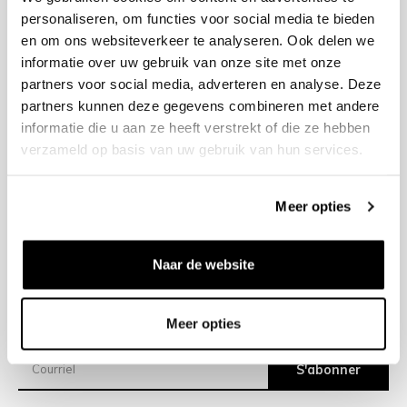
personaliseren, om functies voor social media te bieden
en om ons websiteverkeer te analyseren. Ook delen we
+31 23 205 2006
informatie over uw gebruik van onze site met onze
info@bruut.nl
partners voor social media, adverteren en analyse. Deze
Formulaire de contact
partners kunnen deze gegevens combineren met andere
Ouvert 11:00 - 18:00
informatie die u aan ze heeft verstrekt of die ze hebben
VOIR LES HORAIRES D’OUVERTURE
verzameld op basis van uw gebruik van hun services.
Meer opties
Aide
À propos de nous
Naar de website
Expéditions
Meer opties
Newsletter
S'abonner