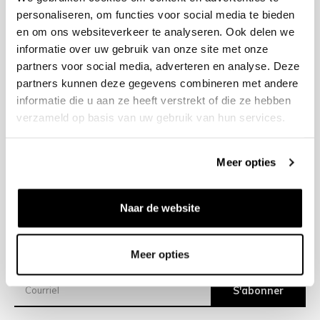
personaliseren, om functies voor social media te bieden
en om ons websiteverkeer te analyseren. Ook delen we
+31 23 205 2006
informatie over uw gebruik van onze site met onze
info@bruut.nl
partners voor social media, adverteren en analyse. Deze
Formulaire de contact
partners kunnen deze gegevens combineren met andere
Ouvert 11:00 - 21:00
informatie die u aan ze heeft verstrekt of die ze hebben
VOIR LES HORAIRES D’OUVERTURE
verzameld op basis van uw gebruik van hun services.
Meer opties
Aide
À propos de nous
Naar de website
Expéditions
Meer opties
Newsletter
S'abonner