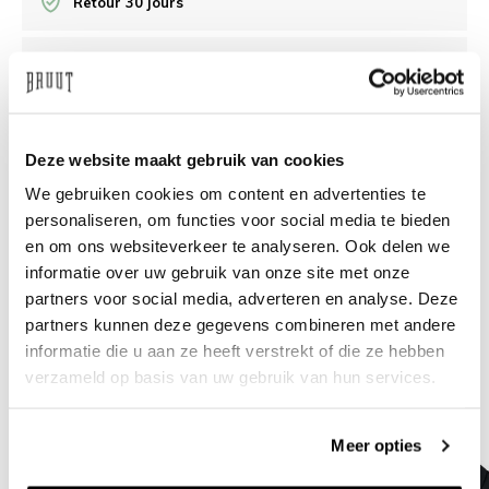
Retour 30 jours
/10 Feedback Company
Besoin d’aide?
Nous sommes là pour vous aider
Deze website maakt gebruik van cookies
We gebruiken cookies om content en advertenties te
info@bruut.nl
Chat
Whatsapp
personaliseren, om functies voor social media te bieden
en om ons websiteverkeer te analyseren. Ook delen we
À propos de ce produit
informatie over uw gebruik van onze site met onze
Livraison et retours
partners voor social media, adverteren en analyse. Deze
partners kunnen deze gegevens combineren met andere
informatie die u aan ze heeft verstrekt of die ze hebben
Produits similaires
verzameld op basis van uw gebruik van hun services.
Meer opties