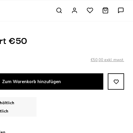
rt €50
€50,00 exkl. mwst.
Zum Warenkorb hinzufügen
hältlich
tlich
len