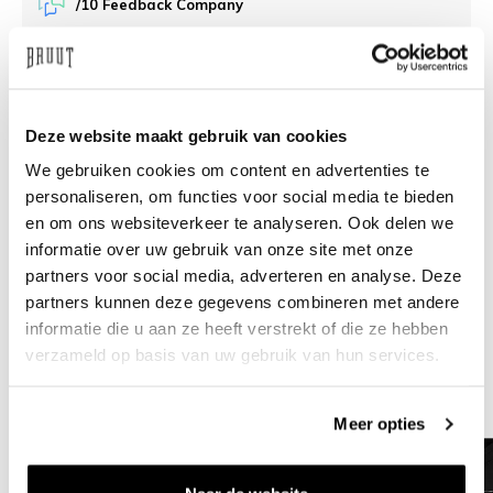
/10 Feedback Company
Brauchen Sie Hilfe?
Wir helfen Ihnen gerne
weiter
Deze website maakt gebruik van cookies
info@bruut.nl
Live-Chat
Whatsapp
We gebruiken cookies om content en advertenties te
personaliseren, om functies voor social media te bieden
en om ons websiteverkeer te analyseren. Ook delen we
Über dieses Produkt
informatie over uw gebruik van onze site met onze
Versand und Rückgabe
partners voor social media, adverteren en analyse. Deze
partners kunnen deze gegevens combineren met andere
informatie die u aan ze heeft verstrekt of die ze hebben
Verwandte Produkte
verzameld op basis van uw gebruik van hun services.
Meer opties