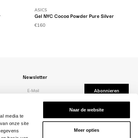
ASICS
A
r
Gel NYC Cocoa Powder Pure Silver
G
€160
€
Newsletter
Abonnieren
en
Bewertungen
Naar de website
al media te
van onze site
/10 -
klantbeoordelingen
Meer opties
 gegevens