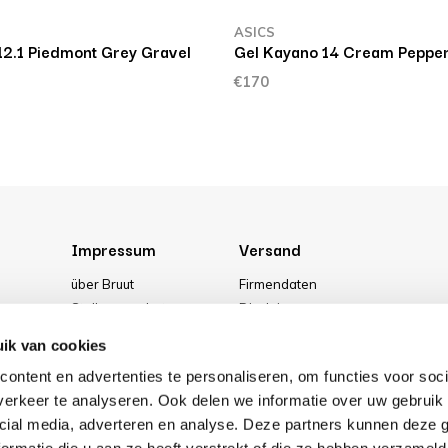
ASICS
12.1 Piedmont Grey Gravel
Gel Kayano 14 Cream Peppe
€170
Impressum
Versand
über Bruut
Firmendaten
Stellenangebote
Disclaimer
g
Media
Allgemeine Geschäftsbedingung
ik van cookies
Unser geschäft
Privacy Policy
ontent en advertenties te personaliseren, om functies voor soci
Cookies
erkeer te analyseren. Ook delen we informatie over uw gebruik 
cial media, adverteren en analyse. Deze partners kunnen deze