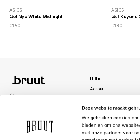
ASICS
ASICS
Gel Nyc White Midnight
Gel Kayano 
€150
€180
Hilfe
Account
+31 23 205 2006
FAQ
info@bruut.nl
Versand und Rücksendun
Deze website maakt gebru
Kontakt Formular
Zahlungsarten
We gebruiken cookies om c
Offen bis 21:00
Versand
bieden en om ons websitev
ÖFFNUNGSZEITEN ANZEIGEN
Rabatt
met onze partners voor so