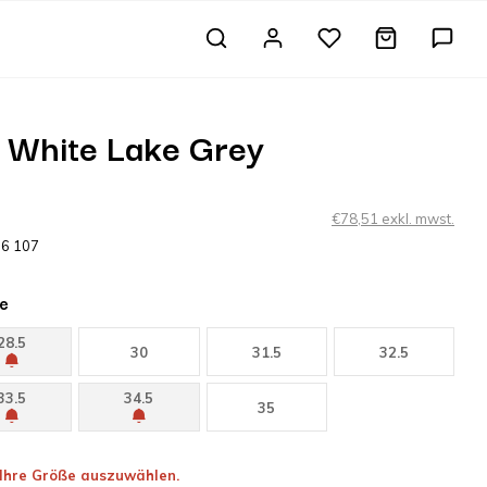
 White Lake Grey
€78,51 exkl. mwst.
76 107
e
28.5
30
31.5
32.5
33.5
34.5
35
, Ihre Größe auszuwählen.