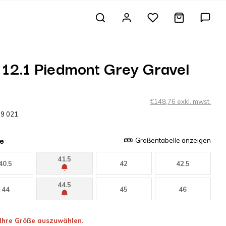
 12.1 Piedmont Grey Gravel
€148,76 exkl. mwst.
59 021
e
Größentabelle anzeigen
41.5
40.5
42
42.5
44.5
44
45
46
, Ihre Größe auszuwählen.