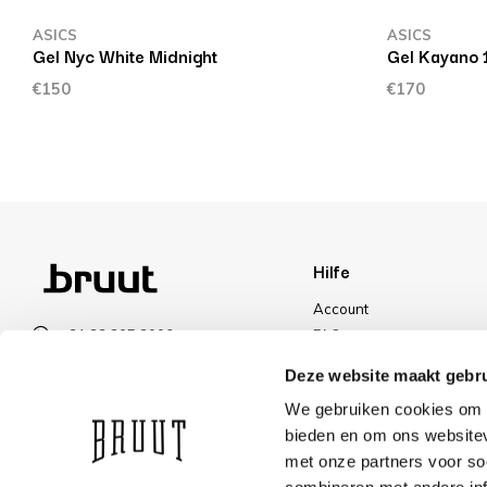
ASICS
ASICS
Gel Nyc White Midnight
Gel Kayano 
€150
€170
Hilfe
Account
+31 23 205 2006
FAQ
info@bruut.nl
Versand und Rücksendun
Deze website maakt gebru
Kontakt Formular
Zahlungsarten
We gebruiken cookies om c
Öffnen 11:00 - 21:00
Versand
bieden en om ons websitev
ÖFFNUNGSZEITEN ANZEIGEN
Rabatt
met onze partners voor so