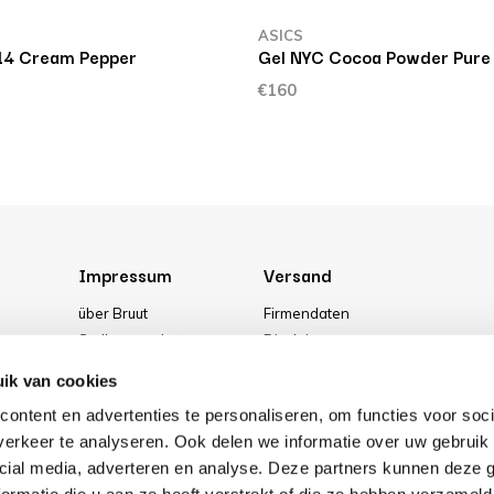
ASICS
14 Cream Pepper
Gel NYC Cocoa Powder Pure 
€160
Impressum
Versand
über Bruut
Firmendaten
Stellenangebote
Disclaimer
g
Media
Allgemeine Geschäftsbedingung
ik van cookies
Unser geschäft
Privacy Policy
ontent en advertenties te personaliseren, om functies voor soci
Cookies
erkeer te analyseren. Ook delen we informatie over uw gebruik 
cial media, adverteren en analyse. Deze partners kunnen deze