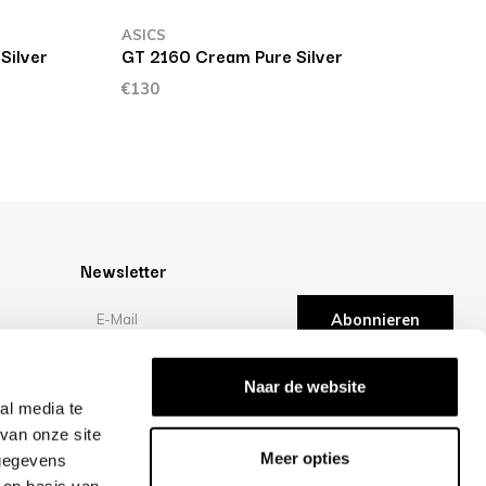
ASICS
A
Silver
GT 2160 Cream Pure Silver
G
€130
€
Newsletter
Abonnieren
en
Bewertungen
Naar de website
al media te
van onze site
/10 -
klantbeoordelingen
Meer opties
 gegevens