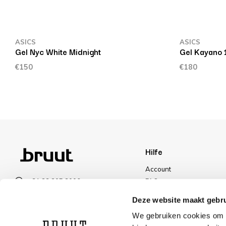
ASICS
ASICS
Gel Nyc White Midnight
Gel Kayano 
€150
€180
Hilfe
Account
+31 23 205 2006
FAQ
info@bruut.nl
Versand und Rücksendun
Deze website maakt gebru
Kontakt Formular
Zahlungsarten
We gebruiken cookies om c
Offen bis 21:00
Versand