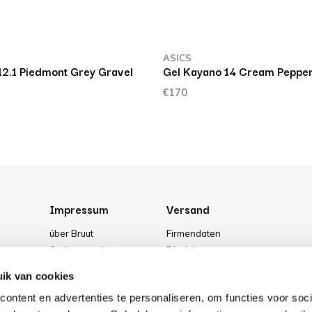
ASICS
12.1 Piedmont Grey Gravel
Gel Kayano 14 Cream Peppe
€170
Impressum
Versand
über Bruut
Firmendaten
Stellenangebote
Disclaimer
g
Media
Allgemeine Geschäftsbedingung
ik van cookies
Unser geschäft
Privacy Policy
ontent en advertenties te personaliseren, om functies voor soci
Cookies