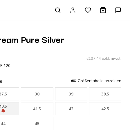
eam Pure Silver
€107,44 exkl. mwst.
75 120
e
Größentabelle anzeigen
37.5
38
39
39.5
40.5
41.5
42
42.5
44
45