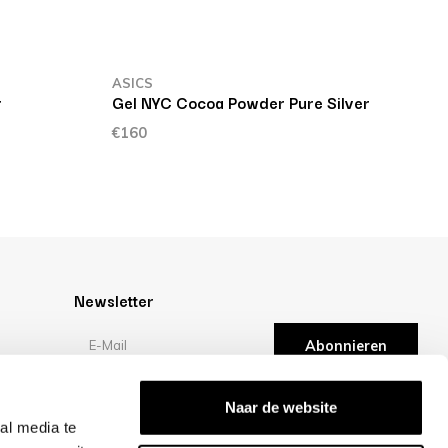
ASICS
A
r
Gel NYC Cocoa Powder Pure Silver
G
€160
€
Newsletter
Abonnieren
en
Bewertungen
Naar de website
al media te