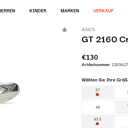
HERREN
KINDER
MARKEN
VERKAUF
ASICS
GT 2160 Cr
€130
Artikelnummer
: 1203A2
Wählen Sie Ihre Größ
37
40
43.5