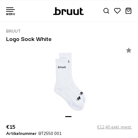
MENU
BRUUT
Logo Sock White
€15
€12,40 exkl. mwst.
Artikelnummer
: BT2550 001