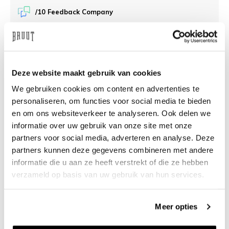
/10 Feedback Company
Brauchen Sie Hilfe?
Wir helfen Ihnen gerne
weiter
Deze website maakt gebruik van cookies
info@bruut.nl
Live-Chat
Whatsapp
We gebruiken cookies om content en advertenties te
personaliseren, om functies voor social media te bieden
en om ons websiteverkeer te analyseren. Ook delen we
Über dieses Produkt
informatie over uw gebruik van onze site met onze
Versand und Rückgabe
partners voor social media, adverteren en analyse. Deze
partners kunnen deze gegevens combineren met andere
informatie die u aan ze heeft verstrekt of die ze hebben
Verwandte Produkte
verzameld op basis van uw gebruik van hun services.
Meer opties