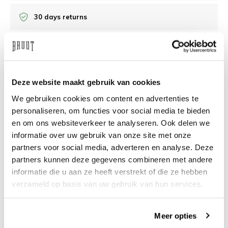
30 days returns
/10 on Feedback Company
Deze website maakt gebruik van cookies
Need help?
We're glad to help
We gebruiken cookies om content en advertenties te
info@bruut.nl
Live chat
Whatsapp
personaliseren, om functies voor social media te bieden
en om ons websiteverkeer te analyseren. Ook delen we
About this product
informatie over uw gebruik van onze site met onze
partners voor social media, adverteren en analyse. Deze
Shipment and returns
partners kunnen deze gegevens combineren met andere
informatie die u aan ze heeft verstrekt of die ze hebben
Related products
verzameld op basis van uw gebruik van hun services.
Meer opties