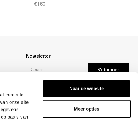
€160
Newsletter
S'abonner
Évaluations
Naar de website
ité
al media te
van onze site
/10 -
évaluations
Meer opties
 gegevens
 op basis van