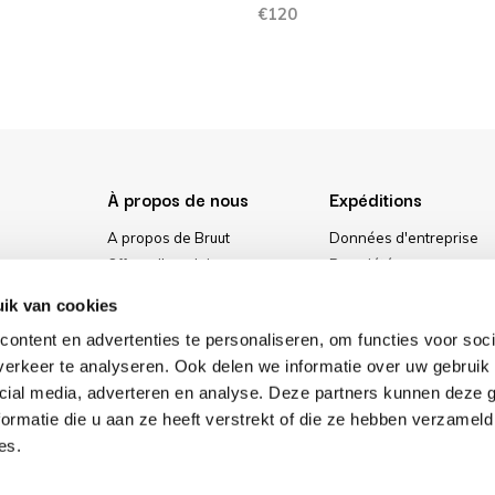
€120
À propos de nous
Expéditions
A propos de Bruut
Données d'entreprise
Offres d'emploi
Propriété
urs
Media
Conditions générales
ik van cookies
ment
Notre magasin
Politique de confidential
ontent en advertenties te personaliseren, om functies voor soci
Cookies
erkeer te analyseren. Ook delen we informatie over uw gebruik 
cial media, adverteren en analyse. Deze partners kunnen deze
ormatie die u aan ze heeft verstrekt of die ze hebben verzameld
es.