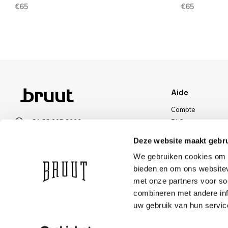
€65
€65
Aide
Compte
+31 23 205 2006
FAQ
info@bruut.nl
Livraisons et reto
Deze website maakt gebru
Formulaire de contact
Méthode de paie
We gebruiken cookies om c
Ouvert 11:00 - 18:30
Livraisons
bieden en om ons websitev
VOIR LES HORAIRES D’OUVERTURE
Réduction
met onze partners voor so
combineren met andere inf
uw gebruik van hun servic