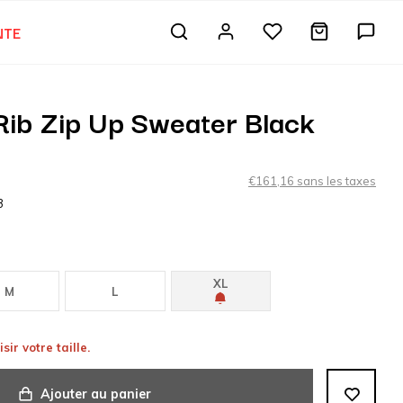
NTE
S
Rib Zip Up Sweater Black
€161,16 sans les taxes
3
XL
M
L
sir votre taille.
Ajouter au panier