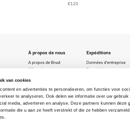
€120
À propos de nous
Expéditions
A propos de Bruut
Données d'entreprise
Offres d'emploi
Propriété
urs
Media
Conditions générales
ik van cookies
ment
Notre magasin
Politique de confidential
ontent en advertenties te personaliseren, om functies voor soci
Cookies
erkeer te analyseren. Ook delen we informatie over uw gebruik 
cial media, adverteren en analyse. Deze partners kunnen deze
ormatie die u aan ze heeft verstrekt of die ze hebben verzameld
es.