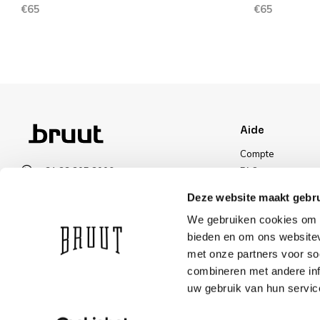
€65
€65
Aide
Compte
+31 23 205 2006
FAQ
info@bruut.nl
Livraisons et reto
Deze website maakt gebru
Formulaire de contact
Méthode de paie
We gebruiken cookies om c
Ouvert 11:00 - 18:00
Livraisons
bieden en om ons websitev
VOIR LES HORAIRES D’OUVERTURE
Réduction
met onze partners voor so
combineren met andere inf
uw gebruik van hun servic