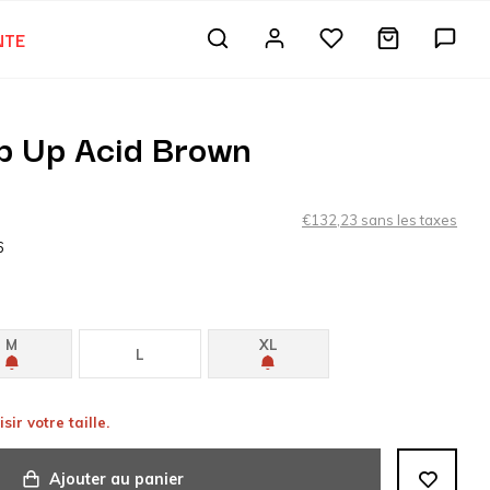
NTE
S
ip Up Acid Brown
€132,23 sans les taxes
6
M
XL
L
sir votre taille.
Ajouter au panier