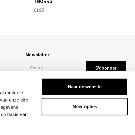
TN0443
€195
Newsletter
S'abonner
Évaluations
Naar de website
ité
al media te
van onze site
/10 -
évaluations
Meer opties
 gegevens
 op basis van