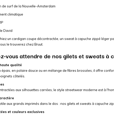
n de surf de la Nouvelle-Amsterdam
ent climatique
IP
de David
iez un cardigan coupe décontractée, un sweat à capuche zippé léger pou
 vous le trouverez chez Bruut.
z-vous attendre de nos gilets et sweats à 
haute qualité
épais, en polaire douce ou en mélange de fibres brossées, il offre confort,
oignets côtelés.
nes
ractées aux silhouettes carrées, le style streetwear moderne est à l'honn
aractère
btile aux grands imprimés dans le dos : nos gilets et sweats à capuche zipp
tées et couleurs exclusives