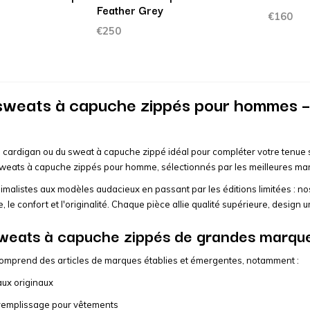
Feather Grey
€160
€250
t sweats à capuche zippés pour hommes 
 cardigan ou du sweat à capuche zippé idéal pour compléter votre tenue s
weats à capuche zippés pour homme, sélectionnés par les meilleures mar
malistes aux modèles audacieux en passant par les éditions limitées : n
e, le confort et l'originalité. Chaque pièce allie qualité supérieure, desig
 sweats à capuche zippés de grandes marqu
comprend des articles de marques établies et émergentes, notamment :
ux originaux
remplissage pour vêtements