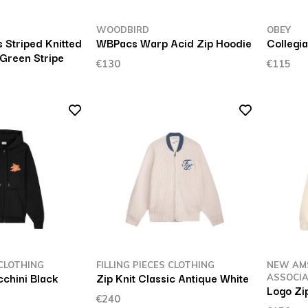
WOODBIRD
OBEY
 Striped Knitted
WBPacs Warp Acid Zip Hoodie
Collegi
Green Stripe
€130
€115
 CLOTHING
FILLING PIECES CLOTHING
NEW AM
chini Black
Zip Knit Classic Antique White
ASSOCIA
Logo Zi
€240