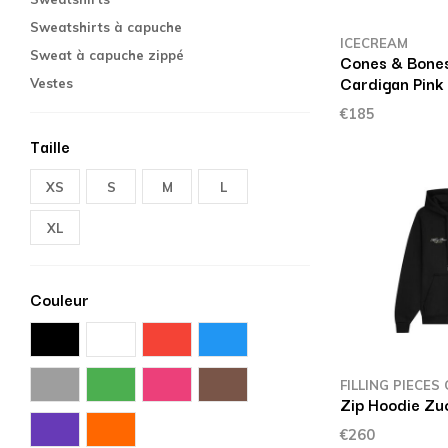
Sweatshirts à capuche
ICECREAM
Sweat à capuche zippé
Cones & Bones
Cardigan Pink 
Vestes
€185
Taille
XS
S
M
L
XL
Couleur
FILLING PIECES
Zip Hoodie Zuc
€260