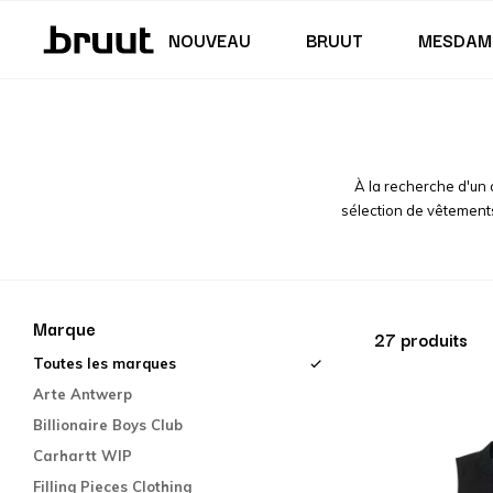
Jupes & robes
Maillot de bain
Shorts
Junior (122 - 170 CM)
Junior (35,5 - 40)
NOUVEAU
BRUUT
MESDAM
À la recherche d'un
sélection de vêtement
Marque
27 produits
Toutes les marques
Arte Antwerp
Billionaire Boys Club
Carhartt WIP
Filling Pieces Clothing