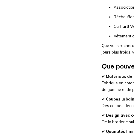
Associatio
Réchauffem
Carhartt W
Vêtement 
Que vous recherch
jours plus froids,
Que pouve
✔
Matériaux de 
Fabriqué en coton 
de gamme et de p
✔
Coupes urbai
Des coupes décont
✔
Design avec c
De la broderie su
✔
Quantités limi