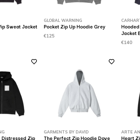
P
GLOBAL WARNING
CARHAR
ip Sweat Jacket
Pocket Zip Up Hoodie Grey
Hooded 
Jacket 
€125
€140
NG
GARMENTS BY DAVID
ARTE A
 Distressed Zip
The Perfect Zip Hoodie Dove
Heart Z