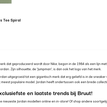
ls Tee Spiral
 merk dat geproduceerd wordt door Nike, begon in de 1984 als een lijn me
ordan. Zijn silhouette, de 'Jumpman', is dan ook het logo van het merk.
rdan uitgegroeid tot een gigantisch merk dat erg geliefd is in de sneaker
 meest populaire model. Jordan heeft ondertussen ook een brede collecti
clusiefste en laatste trends bij Bruut!
 de nieuwste Jordan modellen online en in-store! Of shop andere soortge