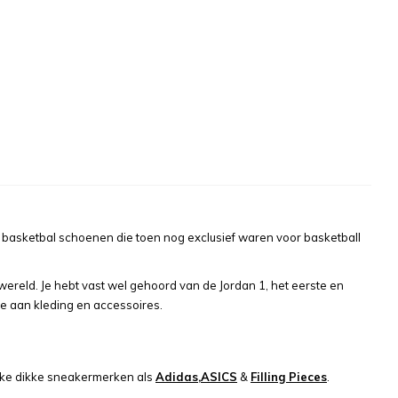
t basketbal schoenen die toen nog exclusief waren voor basketball
 wereld. Je hebt vast wel gehoord van de Jordan 1, het eerste en
e aan kleding en accessoires.
lijke dikke sneakermerken als
Adidas,
ASICS
&
Filling Pieces
.