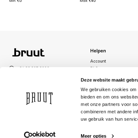
Min: €
0
Max: €
40
Helpen
Account
+31 23 205 2006
FAQ
info@bruut.nl
Ruilen & Retourneren
Deze website maakt gebru
Contact Formulier
Betalen
We gebruiken cookies om c
Open 11:00 - 18:30
Levering
bieden en om ons websitev
OPENINGSTIJDEN
Kortingen
met onze partners voor so
combineren met andere inf
uw gebruik van hun servic
Meer opties