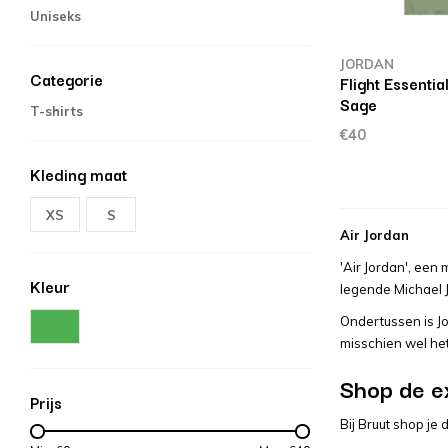
Uniseks
JORDAN
Categorie
Flight Essentia
Sage
T-shirts
€40
Kleding maat
XS
S
Air Jordan
'Air Jordan', een
Kleur
legende Michael J
Ondertussen is Jo
misschien wel het
Shop de ex
Prijs
Bij Bruut shop je