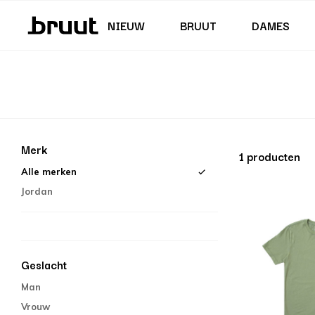
Junior (35,5 - 40)
Rokken & Jurken
Zwembroeken
Korte Broeken
Junior (122 - 170 CM)
NIEUW
BRUUT
DAMES
Merk
1 producten
Alle merken
Jordan
Geslacht
Man
Vrouw