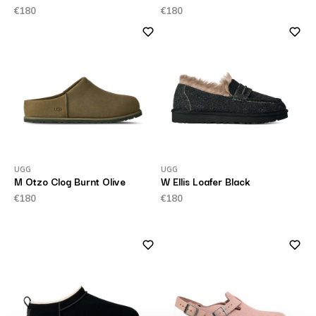
€180
€180
UGG
UGG
M Otzo Clog Burnt Olive
W Ellis Loafer Black
€180
€180