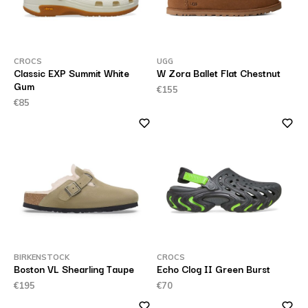
CROCS
UGG
Classic EXP Summit White
W Zora Ballet Flat Chestnut
Gum
€155
€85
BIRKENSTOCK
CROCS
Boston VL Shearling Taupe
Echo Clog II Green Burst
€195
€70