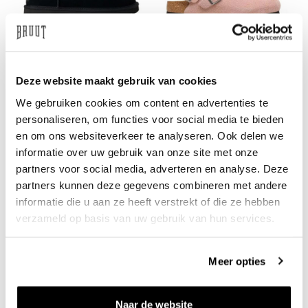
UGG
BIRKENSTOCK
W Classic Micro Black
Tokio II Suede Pink Clay
Deze website maakt gebruik van cookies
€160
€160
We gebruiken cookies om content en advertenties te
personaliseren, om functies voor social media te bieden
en om ons websiteverkeer te analyseren. Ook delen we
informatie over uw gebruik van onze site met onze
partners voor social media, adverteren en analyse. Deze
partners kunnen deze gegevens combineren met andere
informatie die u aan ze heeft verstrekt of die ze hebben
verzameld op basis van uw gebruik van hun services.
Meer opties
UGG
BIRKENSTOCK
W Ellis Loafer Chestnut
Boston BS Pink Clay
€180
€150
Naar de website