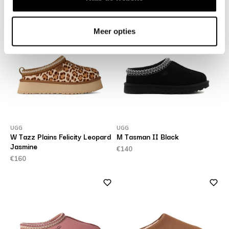
Meer opties
UGG
UGG
W Tazz Plains Felicity Leopard
M Tasman II Black
Jasmine
€140
€160