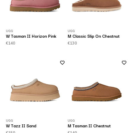
UGG
UGG
W Tasman II Horizon Pink
M Classic Slip On Chestnut
€140
€130
UGG
UGG
W Tazz II Sand
M Tasman II Chestnut
€150
€140