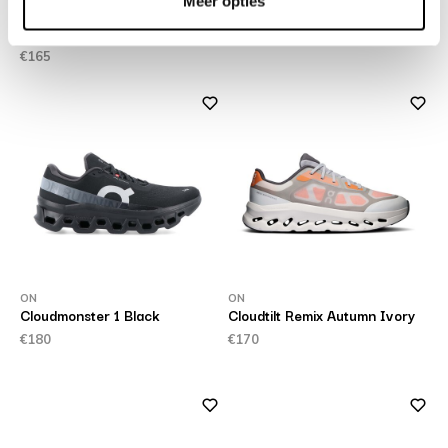
Meer opties
HTS Shadow RGS Alfalfa
GT 2160 Black Lime Zest
Gardenia Gum
€130
€165
ON
ON
Cloudmonster 1 Black
Cloudtilt Remix Autumn Ivory
€180
€170