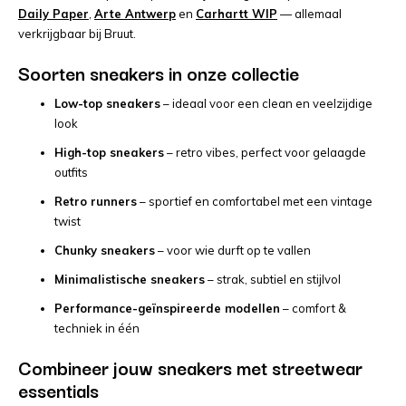
Daily Paper
,
Arte Antwerp
en
Carhartt WIP
— allemaal
verkrijgbaar bij Bruut.
Soorten sneakers in onze collectie
Low-top sneakers
– ideaal voor een clean en veelzijdige
look
High-top sneakers
– retro vibes, perfect voor gelaagde
outfits
Retro runners
– sportief en comfortabel met een vintage
twist
Chunky sneakers
– voor wie durft op te vallen
Minimalistische sneakers
– strak, subtiel en stijlvol
Performance-geïnspireerde modellen
– comfort &
techniek in één
Combineer jouw sneakers met streetwear
essentials