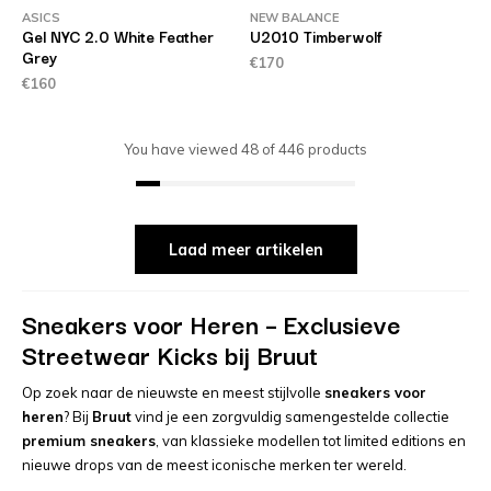
ASICS
NEW BALANCE
Gel NYC 2.0 White Feather
U2010 Timberwolf
Grey
€170
€160
You have viewed
48
of
446
products
Laad meer artikelen
Sneakers voor Heren – Exclusieve
Streetwear Kicks bij Bruut
Op zoek naar de nieuwste en meest stijlvolle
sneakers voor
heren
? Bij
Bruut
vind je een zorgvuldig samengestelde collectie
premium sneakers
, van klassieke modellen tot limited editions en
nieuwe drops van de meest iconische merken ter wereld.