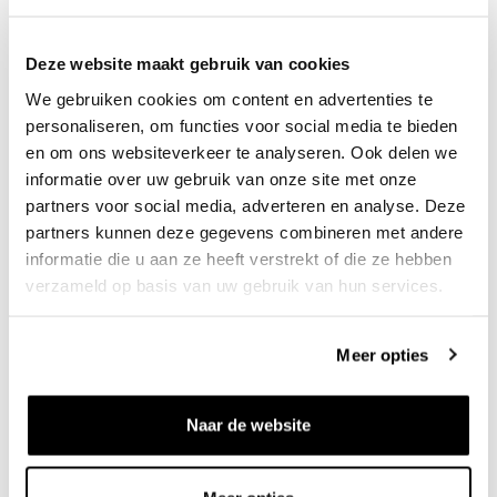
Deze website maakt gebruik van cookies
We gebruiken cookies om content en advertenties te
personaliseren, om functies voor social media te bieden
en om ons websiteverkeer te analyseren. Ook delen we
SAUCONY
NEW BALANCE
Progrid Omni 9 White Tart
M1906 Black
informatie over uw gebruik van onze site met onze
€160
€160
partners voor social media, adverteren en analyse. Deze
partners kunnen deze gegevens combineren met andere
informatie die u aan ze heeft verstrekt of die ze hebben
verzameld op basis van uw gebruik van hun services.
Meer opties
Naar de website
HI TEC
ASICS