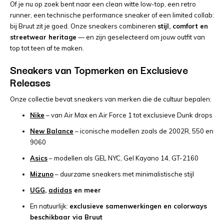
Of je nu op zoek bent naar een clean witte low-top, een retro
runner, een technische performance sneaker of een limited collab:
bij Bruut zit je goed. Onze sneakers combineren
stijl, comfort en
streetwear heritage
— en zijn geselecteerd om jouw outfit van
top tot teen af te maken.
Sneakers van Topmerken en Exclusieve
Releases
Onze collectie bevat sneakers van merken die de cultuur bepalen:
Nike
– van Air Max en Air Force 1 tot exclusieve Dunk drops
New Balance
– iconische modellen zoals de 2002R, 550 en
9060
Asics
– modellen als GEL NYC, Gel Kayano 14, GT-2160
Mizuno
– duurzame sneakers met minimalistische stijl
UGG
,
adidas
en meer
En natuurlijk:
exclusieve samenwerkingen en colorways
beschikbaar via Bruut