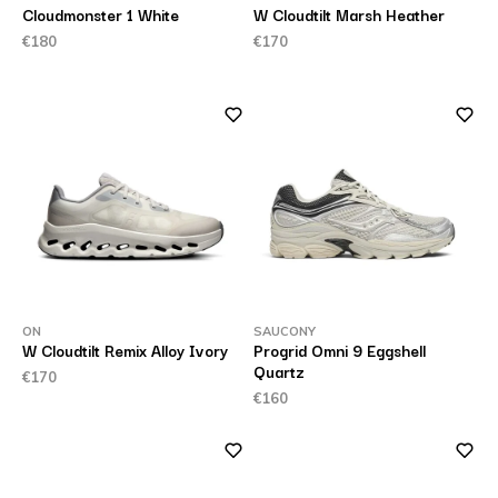
Cloudmonster 1 White
W Cloudtilt Marsh Heather
€180
€170
ON
SAUCONY
W Cloudtilt Remix Alloy Ivory
Progrid Omni 9 Eggshell
Quartz
€170
€160