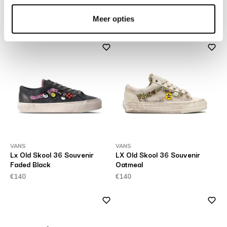
HTS Shadow RGS Java
W Tazz II Light Bronze
Gardenia
€150
Meer opties
€170
VANS
VANS
Lx Old Skool 36 Souvenir
LX Old Skool 36 Souvenir
Faded Black
Oatmeal
€140
€140