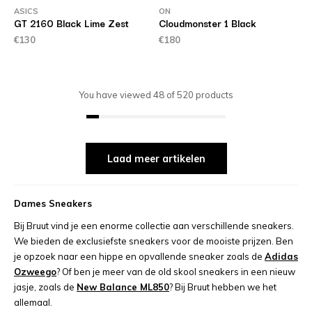
ASICS
ON
GT 2160 Black Lime Zest
Cloudmonster 1 Black
€130
€180
You have viewed
48
of
520
products
Laad meer artikelen
Dames Sneakers
Bij Bruut vind je een enorme collectie aan verschillende sneakers.
We bieden de exclusiefste sneakers voor de mooiste prijzen. Ben
je opzoek naar een hippe en opvallende sneaker zoals de
Adidas
Ozweego
? Of ben je meer van de old skool sneakers in een nieuw
jasje, zoals de
New Balance ML850
? Bij Bruut hebben we het
allemaal.