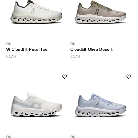
ON
ON
W Cloudtilt Pearl Ice
Cloudtilt Olive Desert
€170
€170
ON
ON