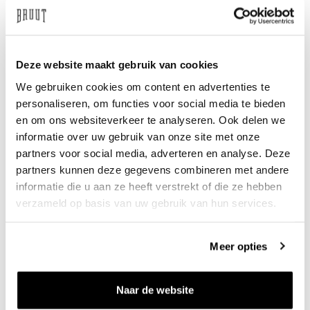
Deze website maakt gebruik van cookies
We gebruiken cookies om content en advertenties te
HI TEC
HI TEC
HTS ADV Racer Silver Birch
HTS ADV Racer Silver Birch
personaliseren, om functies voor social media te bieden
Sharkskin Ether
Gray Violet Sharskin Lilac
en om ons websiteverkeer te analyseren. Ook delen we
€130
€130
informatie over uw gebruik van onze site met onze
partners voor social media, adverteren en analyse. Deze
partners kunnen deze gegevens combineren met andere
informatie die u aan ze heeft verstrekt of die ze hebben
verzameld op basis van uw gebruik van hun services.
Meer opties
Naar de website
HI TEC
UGG