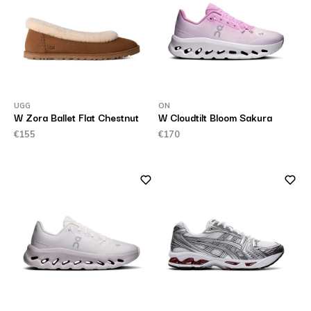
UGG
ON
W Zora Ballet Flat Chestnut
W Cloudtilt Bloom Sakura
€155
€170