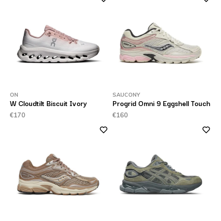
ON
SAUCONY
W Cloudtilt Biscuit Ivory
Progrid Omni 9 Eggshell Touch
€170
€160