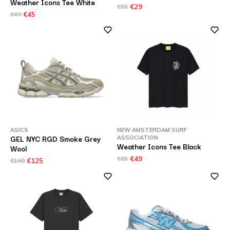
Weather Icons Tee White
€55
€29
€49
€45
ASICS
NEW AMSTERDAM SURF
GEL NYC RGD Smoke Grey
ASSOCIATION
Weather Icons Tee Black
Wool
€65
€49
€160
€125