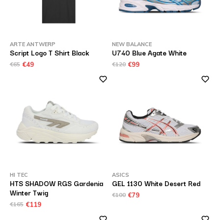
ARTE ANTWERP
NEW BALANCE
Script Logo T Shirt Black
U740 Blue Agate White
€65
€49
€120
€99
HI TEC
ASICS
HTS SHADOW RGS Gardenia
GEL 1130 White Desert Red
Winter Twig
€100
€79
€165
€119