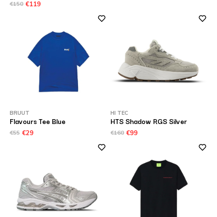
€150
€119
BRUUT
HI TEC
Flavours Tee Blue
HTS Shadow RGS Silver
€55
€29
€160
€99