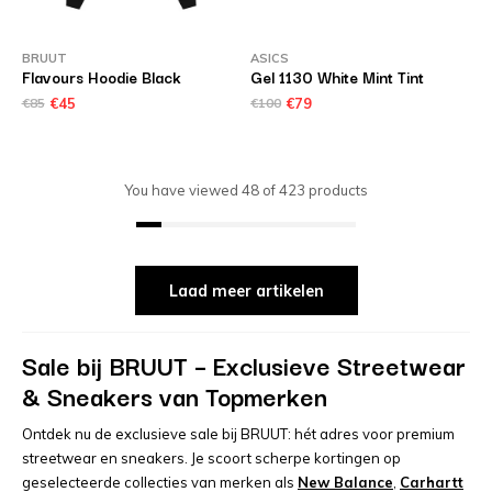
BRUUT
ASICS
Flavours Hoodie Black
Gel 1130 White Mint Tint
€85
€45
€100
€79
You have viewed
48
of
423
products
Laad meer artikelen
Sale bij BRUUT – Exclusieve Streetwear
& Sneakers van Topmerken
Ontdek nu de exclusieve sale bij BRUUT: hét adres voor premium
streetwear en sneakers. Je scoort scherpe kortingen op
geselecteerde collecties van merken als
New Balance
,
Carhartt