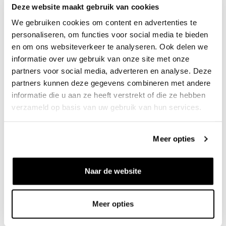
Deze website maakt gebruik van cookies
DAILY PAPER
ASICS
Dotted Monogram Swimshorts
GEL NYC RGD Black Graphite
We gebruiken cookies om content en advertenties te
True Blue
Grey
personaliseren, om functies voor social media te bieden
€50
€39
€160
€125
en om ons websiteverkeer te analyseren. Ook delen we
informatie over uw gebruik van onze site met onze
partners voor social media, adverteren en analyse. Deze
partners kunnen deze gegevens combineren met andere
informatie die u aan ze heeft verstrekt of die ze hebben
verzameld op basis van uw gebruik van hun services.
Meer opties
NEW AMSTERDAM SURF
ADIDAS
Handball Spezial W Alumina
Naar de website
ASSOCIATION
Logo Tee Lilac
Green Gum
€60
€110
€79
Meer opties