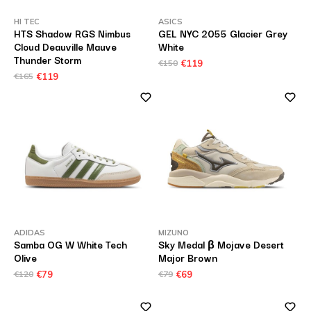
HI TEC
ASICS
HTS Shadow RGS Nimbus
GEL NYC 2055 Glacier Grey
Cloud Deauville Mauve
White
Thunder Storm
€150
€119
€165
€119
ADIDAS
MIZUNO
Samba OG W White Tech
Sky Medal β Mojave Desert
Olive
Major Brown
€120
€79
€79
€69