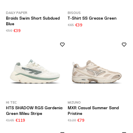
DAILY PAPER
BISOUS
Braids Swim Short Subdued
T-Shirt SS Grease Green
Blue
€65
€39
€50
€39
HI TEC
MIZUNO
HTS SHADOW RGS Gardenia
MXR Casual Summer Sand
Green Mileu Stripe
Pristine
€165
€119
€120
€79