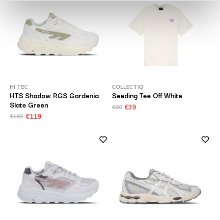
HI TEC
COLLECTIQ
HTS Shadow RGS Gardenia
Seeding Tee Off White
Slate Green
€60
€39
€165
€119