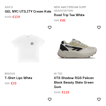
ASICS
NEW AMSTERDAM SURF
GEL NYC UTILITY Cream Kale
ASSOCIATION
Road Trip Tee White
€160
€139
€60
€45
BISOUS
HI TEC
T-Shirt Lips White
HTS Shadow RGS Pelican
Black Beauty Slate Green
€65
€39
Gum
€165
€119