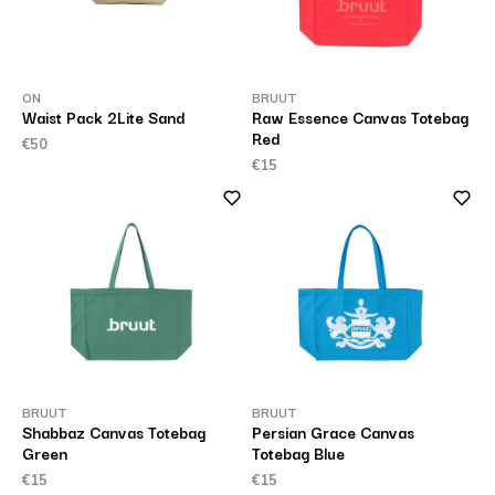
ON
BRUUT
Waist Pack 2Lite Sand
Raw Essence Canvas Totebag
Red
€50
€15
BRUUT
BRUUT
Shabbaz Canvas Totebag
Persian Grace Canvas
Green
Totebag Blue
€15
€15