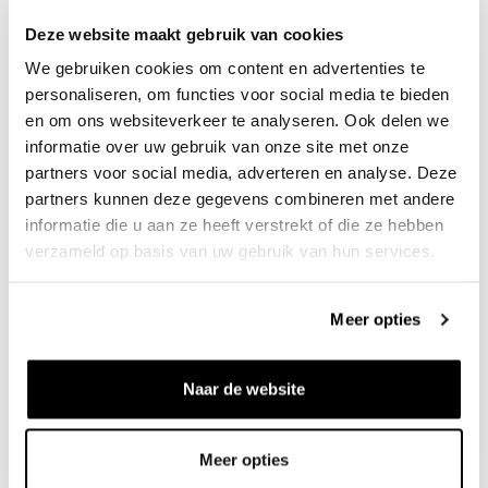
Deze website maakt gebruik van cookies
CARHARTT WIP
THE NEW ORIGINALS
We gebruiken cookies om content en advertenties te
Jake Shoulder Pouch Silver
Mini Messenger Bag Stock
Pine
Navy
personaliseren, om functies voor social media te bieden
€49
€39
€80
en om ons websiteverkeer te analyseren. Ook delen we
informatie over uw gebruik van onze site met onze
partners voor social media, adverteren en analyse. Deze
partners kunnen deze gegevens combineren met andere
informatie die u aan ze heeft verstrekt of die ze hebben
verzameld op basis van uw gebruik van hun services.
Meer opties
CARHARTT WIP
LMC
Essentials Bag Small Black
System Utility Messenger Bag
Naar de website
Black
€50
€110
€69
Meer opties