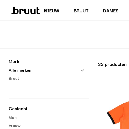
Junior (35,5 - 40)
Rokken & Jurken
Zwembroeken
Korte Broeken
Junior (122 - 170 CM)
NIEUW
BRUUT
DAMES
Merk
33 producten
Alle merken
Bruut
Geslacht
Man
Vrouw