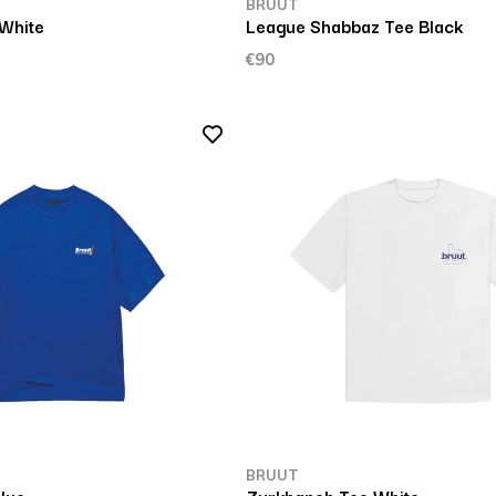
BRUUT
 White
League Shabbaz Tee Black
€90
BRUUT
lue
Zurkhaneh Tee White