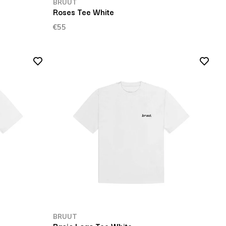
BRUUT
Roses Tee White
€55
BRUUT
Basic Logo Tee White