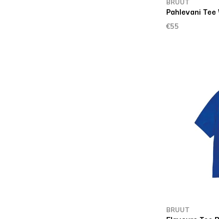
BRUUT
Pahlevani Tee
€55
BRUUT
Flavours Tee B