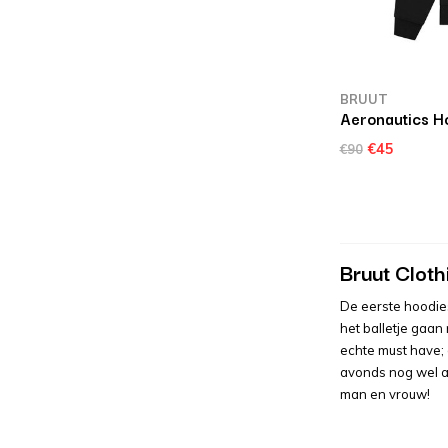
BRUUT
Aeronautics H
€45
€90
Bruut Cloth
De eerste hoodies
het balletje gaan 
echte must have; 
avonds nog wel af
man en vrouw!