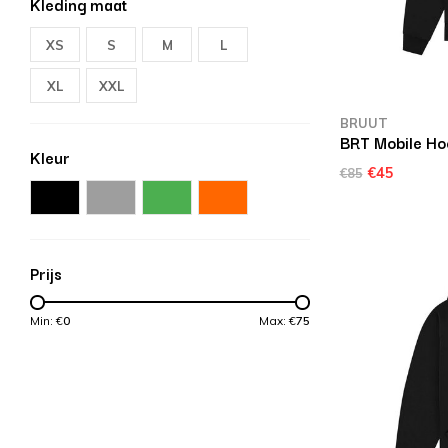
Kleding maat
XS
S
M
L
XL
XXL
BRUUT
BRT Mobile Ho
Kleur
€45
€85
Prijs
Min: €
0
Max: €
75