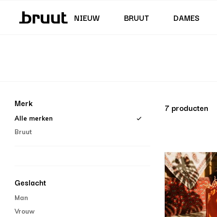
Junior (35,5 - 40)
Rokken & Jurken
Zwembroeken
Korte Broeken
Junior (122 - 170 CM)
NIEUW
BRUUT
DAMES
Merk
7 producten
Alle merken
Bruut
Geslacht
Man
Vrouw