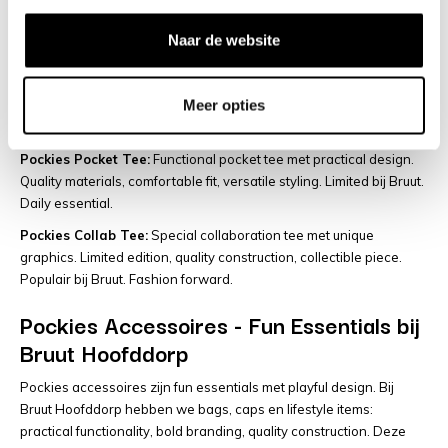
Pockies Logo Tee:
Classic logo tee met signature branding.
Quality cotton, comfortable fit, playful graphics. Populair bij Bruut
Naar de website
Hoofddorp. Lifestyle essential.
Pockies Graphic Tee:
Bold graphic tee met fun design. Quality
Meer opties
fabric, comfortable construction, statement prints. Trending in
Hoofddorp. Statement piece.
Pockies Pocket Tee:
Functional pocket tee met practical design.
Quality materials, comfortable fit, versatile styling. Limited bij Bruut.
Daily essential.
Pockies Collab Tee:
Special collaboration tee met unique
graphics. Limited edition, quality construction, collectible piece.
Populair bij Bruut. Fashion forward.
Pockies Accessoires - Fun Essentials bij
Bruut Hoofddorp
Pockies accessoires zijn fun essentials met playful design. Bij
Bruut Hoofddorp hebben we bags, caps en lifestyle items:
practical functionality, bold branding, quality construction. Deze