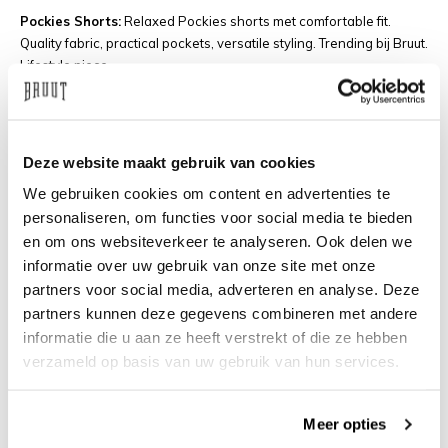
Pockies Shorts:
Relaxed Pockies shorts met comfortable fit.
Quality fabric, practical pockets, versatile styling. Trending bij Bruut.
Lifestyle piece.
Pockies Lounge Pants:
Comfortable lounge pants met relaxed
design. Quality materials, practical functionality, cozy wear. Limited
bij Bruut Hoofddorp. Relaxation essential.
Deze website maakt gebruik van cookies
Pockies Sleep Set:
Complete sleep set met matching pieces.
We gebruiken cookies om content en advertenties te
Comfortable construction, playful branding, gift-ready packaging.
personaliseren, om functies voor social media te bieden
Populair bij Bruut. Perfect gift.
en om ons websiteverkeer te analyseren. Ook delen we
Pockies T-Shirts - Graphic Streetwear
informatie over uw gebruik van onze site met onze
bij Bruut Hoofddorp
partners voor social media, adverteren en analyse. Deze
partners kunnen deze gegevens combineren met andere
Pockies T-shirts zijn graphic streetwear met playful design. Bij
informatie die u aan ze heeft verstrekt of die ze hebben
Bruut Hoofddorp hebben we graphic tees, logo shirts en lifestyle
verzameld op basis van uw gebruik van hun services.
pieces: quality cotton, bold prints, comfortable fit. Deze tees zijn
lifestyle essentials voor casual wear.
T-Shirts bij Bruut:
Meer opties