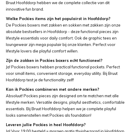
Bruut Hoofddorp hebben we de complete collectie van dit
innovative fun brand.
Welke Pockies items zijn het populairst in Hoofddorp?
De Pockies boxers met zakken en sokken met zakken zijn onze
absolute bestsellers in Hoofddorp - deze functional pieces zijn
lifestyle essentials voor daily comfort. Ook de graphic tees en
loungewear zijn mega populair bij onze klanten. Perfect voor
lifestyle lovers die playful comfort willen.
Zijn de zakken in Pockies boxers echt functioneel?
Ja! Pockies boxers hebben practical functional pockets. Perfect
voor small items, convenient storage, everyday utility. Bij Bruut
Hoofddorp test je de functionality zelf!
Kan ik Pockies combineren met andere merken?
Absoluut! Pockies pieces zijn designed om te matchen met alle
lifestyle merken. Versatile designs, playful aesthetics, comfortable
essentials. Bij Bruut Hoofddorp helpen we je complete playful
looks samenstellen met Pockies als foundation!
Leveren jullie Pockies in heel Hoofddorp?
Ja! Voor 19:00 besteld = morgen gratis thuisbezorgd in Hoofddorp