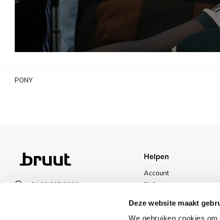
PONY
Helpen
Account
+31 23 205 2006
FAQ
info@bruut.nl
Ruilen & Retourneren
Deze website maakt gebru
Contact Formulier
Betalen
We gebruiken cookies om c
Open 11:00 - 21:00
Levering