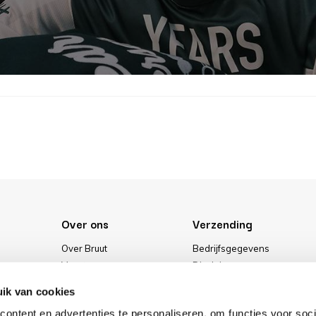
Over ons
Verzending
Over Bruut
Bedrijfsgegevens
Vacatures
Disclaimer
Media
Algemene voorwaarden
ik van cookies
Onze winkel
Privacybeleid
ontent en advertenties te personaliseren, om functies voor soci
Cookies