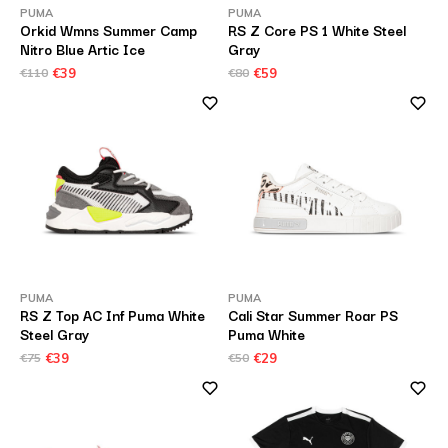
PUMA
PUMA
Orkid Wmns Summer Camp
RS Z Core PS 1 White Steel
Nitro Blue Artic Ice
Gray
€110
€39
€80
€59
PUMA
PUMA
RS Z Top AC Inf Puma White
Cali Star Summer Roar PS
Steel Gray
Puma White
€75
€39
€50
€29