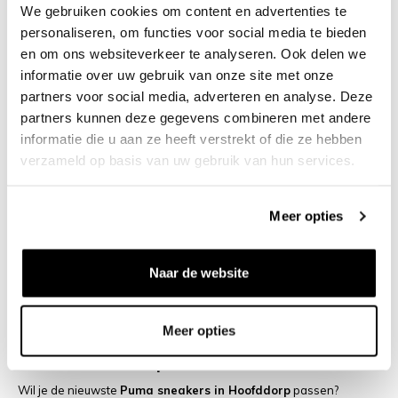
en streetwear essentials. Natuurlijk kun je Puma ook eenvoudig
We gebruiken cookies om content en advertenties te
online bestellen via bruut.nl.
personaliseren, om functies voor social media te bieden
en om ons websiteverkeer te analyseren. Ook delen we
Populaire Puma sneakers bij Bruut
informatie over uw gebruik van onze site met onze
partners voor social media, adverteren en analyse. Deze
Puma Suede
– een tijdloze klassieker sinds de jaren ’60
partners kunnen deze gegevens combineren met andere
Puma RS-X
– retro-futuristisch design met chunky look
informatie die u aan ze heeft verstrekt of die ze hebben
Puma Slipstream
– basketbal heritage met moderne touch
verzameld op basis van uw gebruik van hun services.
Puma Cali
– clean, veelzijdige sneaker voor dagelijks
gebruik
Meer opties
Limited editions & collabs
– unieke releases in kleine
oplages
Naar de website
Daarnaast shop je bij Bruut ook geselecteerde
Puma kleding
,
zoals T-shirts, hoodies en sportieve essentials die je look
compleet maken.
Meer opties
Bruut Hoofddorp – dé winkel voor Puma
Wil je de nieuwste
Puma sneakers in Hoofddorp
passen?