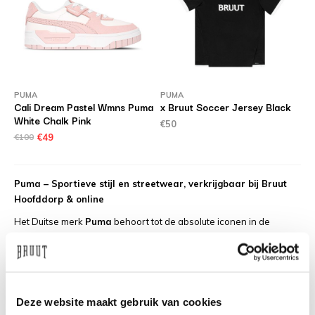
PUMA
PUMA
Cali Dream Pastel Wmns Puma
x Bruut Soccer Jersey Black
White Chalk Pink
€50
€100
€49
Puma – Sportieve stijl en streetwear, verkrijgbaar bij Bruut
Hoofddorp & online
Het Duitse merk
Puma
behoort tot de absolute iconen in de
sneaker- en sportwereld. Bekend om hun innovatieve designs,
comfortabele fits en samenwerkingen met topatleten en artiesten,
combineert Puma moeiteloos performance met lifestyle.
Ben je op zoek naar
Puma sneakers of kleding in Hoofddorp
?
Deze website maakt gebruik van cookies
Bij
Bruut Sneakerstore Hoofddorp
vind je de nieuwste modellen