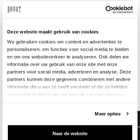
Hulp nodig?
We helpen
Deze website maakt gebruik van cookies
info@bruut.nl
Live chat
Whatsapp
We gebruiken cookies om content en advertenties te
personaliseren, om functies voor social media te bieden
Over dit product
en om ons websiteverkeer te analyseren. Ook delen we
Verzenden & retourneren
informatie over uw gebruik van onze site met onze
partners voor social media, adverteren en analyse. Deze
partners kunnen deze gegevens combineren met andere
Gerelateerde producten
informatie die u aan ze heeft verstrekt of die ze hebben
verzameld op basis van uw gebruik van hun services.
Meer opties
Naar de website