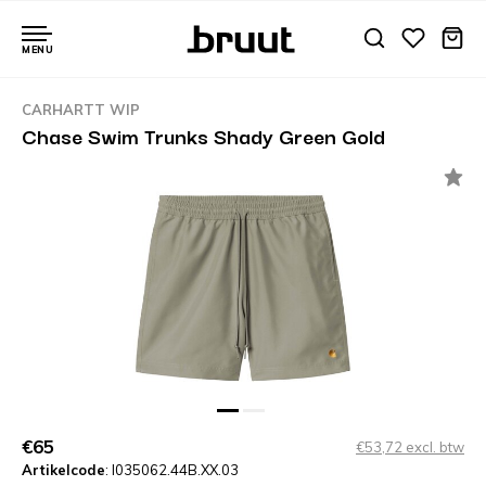
MENU
CARHARTT WIP
Chase Swim Trunks Shady Green Gold
€65
€53,72 excl. btw
Artikelcode
: I035062.44B.XX.03