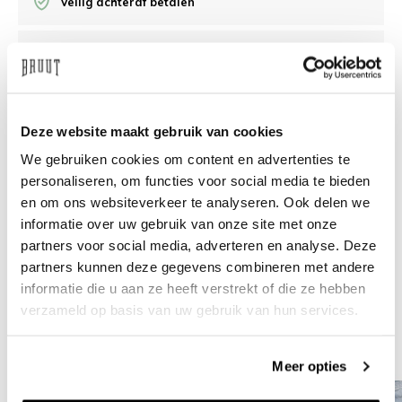
Veilig achteraf betalen
/10 op Feedback Company
Hulp nodig?
We helpen
Deze website maakt gebruik van cookies
We gebruiken cookies om content en advertenties te
info@bruut.nl
Live chat
Whatsapp
personaliseren, om functies voor social media te bieden
en om ons websiteverkeer te analyseren. Ook delen we
Over dit product
informatie over uw gebruik van onze site met onze
Verzenden & retourneren
partners voor social media, adverteren en analyse. Deze
partners kunnen deze gegevens combineren met andere
informatie die u aan ze heeft verstrekt of die ze hebben
Gerelateerde producten
verzameld op basis van uw gebruik van hun services.
Meer opties