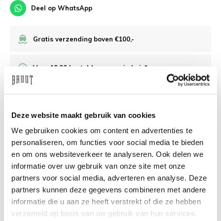
Deel op WhatsApp
Gratis verzending boven €100,-
Voor 19:00 besteld, morgen in huis*
Veilig achteraf betalen
Deze website maakt gebruik van cookies
/10 op Feedback Company
We gebruiken cookies om content en advertenties te
personaliseren, om functies voor social media te bieden
en om ons websiteverkeer te analyseren. Ook delen we
Hulp nodig?
We helpen
informatie over uw gebruik van onze site met onze
partners voor social media, adverteren en analyse. Deze
info@bruut.nl
Live chat
Whatsapp
partners kunnen deze gegevens combineren met andere
informatie die u aan ze heeft verstrekt of die ze hebben
Over dit product
verzameld op basis van uw gebruik van hun services.