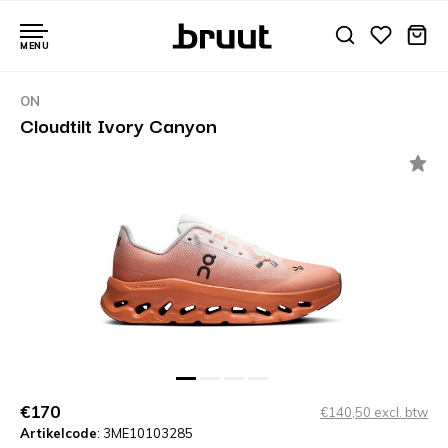
MENU
ON
Cloudtilt Ivory Canyon
€170
€140,50 excl. btw
Artikelcode
: 3ME10103285