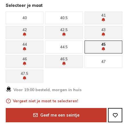
Selecteer je maat
41
40
40.5
42
42.5
43
44
45
44.5
46
46.5
47
47.5
Voor 19:00 besteld, morgen in huis
Vergeet niet je maat te selecteren!
Geef me een seintje