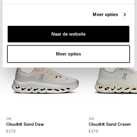
Verzenden & retourneren
Meer opties
Gerelateerde producten
Naar de website
Meer opties
ON
ON
Cloudtilt Sand Dew
Cloudtilt Sand Cream
€170
€170