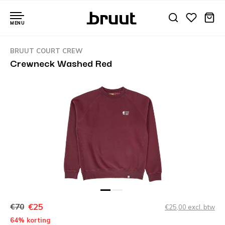
MENU
BRUUT COURT CREW
Crewneck Washed Red
€25
€70
€25,00 excl. btw
64% korting