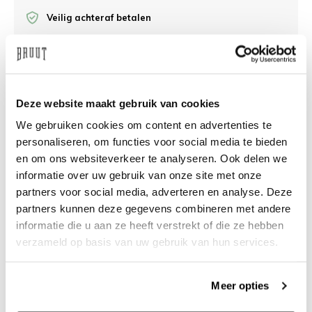
Veilig achteraf betalen
/10 op Feedback Company
Deze website maakt gebruik van cookies
Hulp nodig?
We helpen
We gebruiken cookies om content en advertenties te
info@bruut.nl
Live chat
Whatsapp
personaliseren, om functies voor social media te bieden
en om ons websiteverkeer te analyseren. Ook delen we
informatie over uw gebruik van onze site met onze
Over dit product
partners voor social media, adverteren en analyse. Deze
Verzenden & retourneren
partners kunnen deze gegevens combineren met andere
informatie die u aan ze heeft verstrekt of die ze hebben
verzameld op basis van uw gebruik van hun services.
Gerelateerde producten
Meer opties