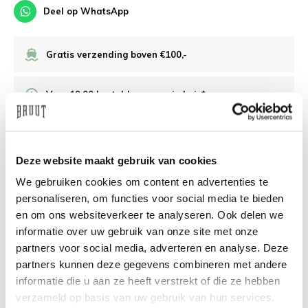
Deel op WhatsApp
Gratis verzending boven €100,-
Voor 19:00 besteld, morgen in huis*
Veilig achteraf betalen
Deze website maakt gebruik van cookies
/10 op Feedback Company
We gebruiken cookies om content en advertenties te
personaliseren, om functies voor social media te bieden
en om ons websiteverkeer te analyseren. Ook delen we
Hulp nodig?
We helpen
informatie over uw gebruik van onze site met onze
partners voor social media, adverteren en analyse. Deze
info@bruut.nl
Live chat
Whatsapp
partners kunnen deze gegevens combineren met andere
informatie die u aan ze heeft verstrekt of die ze hebben
Over dit product
verzameld op basis van uw gebruik van hun services.