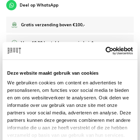
Deel op WhatsApp
Gratis verzending boven €100,-
Voor 19:00 besteld, morgen in huis*
Veilig achteraf betalen
Deze website maakt gebruik van cookies
/10 op Feedback Company
We gebruiken cookies om content en advertenties te
personaliseren, om functies voor social media te bieden
en om ons websiteverkeer te analyseren. Ook delen we
Hulp nodig?
We helpen
informatie over uw gebruik van onze site met onze
partners voor social media, adverteren en analyse. Deze
info@bruut.nl
Live chat
Whatsapp
partners kunnen deze gegevens combineren met andere
informatie die u aan ze heeft verstrekt of die ze hebben
Over dit product
verzameld op basis van uw gebruik van hun services.