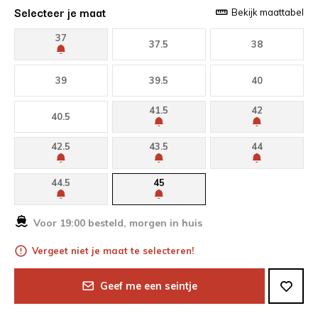
Selecteer je maat
Bekijk maattabel
37
37.5
38
39
39.5
40
41.5
42
40.5
42.5
43.5
44
44.5
45
Voor 19:00 besteld, morgen in huis
Vergeet niet je maat te selecteren!
Geef me een seintje