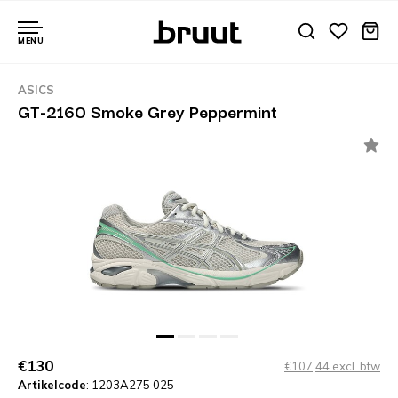
MENU
ASICS
GT-2160 Smoke Grey Peppermint
€130
€107,44 excl. btw
Artikelcode
: 1203A275 025