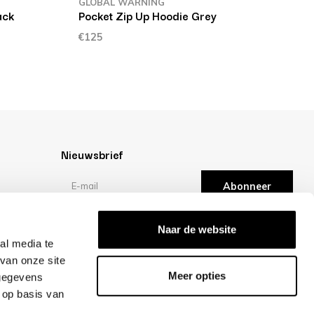
GLOBAL WARNING
ack
Pocket Zip Up Hoodie Grey
€125
Nieuwsbrief
Abonneer
Reviews
Naar de website
al media te
van onze site
/10 -
klantbeoordelingen
Meer opties
 gegevens
 op basis van