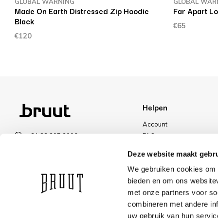
GLOBAL WARNING
GLOBAL WAR
Made On Earth Distressed Zip Hoodie
Far Apart L
Black
€65
€120
Helpen
Account
+31 23 205 2006
FAQ
info@bruut.nl
Ruilen & Retourneren
Deze website maakt gebru
Contact Formulier
Betalen
We gebruiken cookies om c
Open tot 18:00
Levering
bieden en om ons websitev
OPENINGSTIJDEN
Kortingen
met onze partners voor so
combineren met andere inf
uw gebruik van hun servic