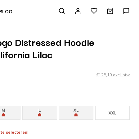
BLOG
ogo Distressed Hoodie
fornia Lilac
€128,10 excl. btw
M
L
XL
XXL
te selecteren!