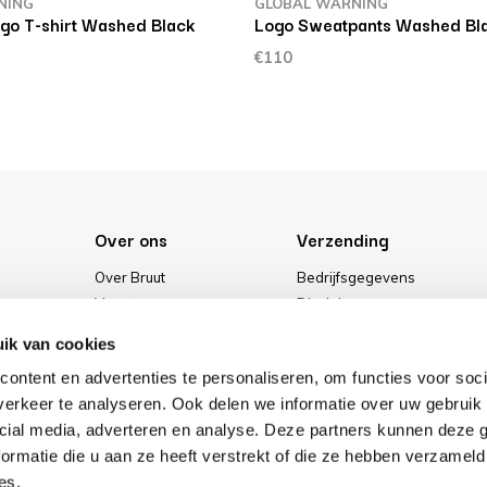
NING
GLOBAL WARNING
ogo T-shirt Washed Black
Logo Sweatpants Washed Bl
€110
Over ons
Verzending
Over Bruut
Bedrijfsgegevens
Vacatures
Disclaimer
Media
Algemene voorwaarden
ik van cookies
Onze winkel
Privacybeleid
ontent en advertenties te personaliseren, om functies voor soci
Cookies
erkeer te analyseren. Ook delen we informatie over uw gebruik 
cial media, adverteren en analyse. Deze partners kunnen deze
ormatie die u aan ze heeft verstrekt of die ze hebben verzameld
es.