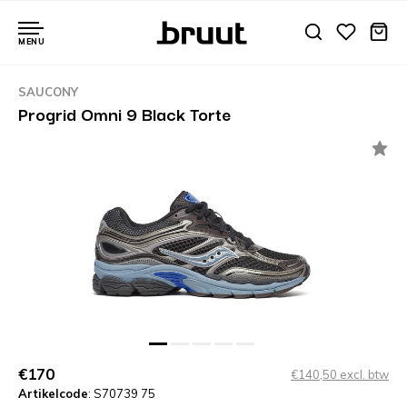
MENU
SAUCONY
Progrid Omni 9 Black Torte
€170
€140,50 excl. btw
Artikelcode
: S70739 75