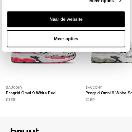
Meer opties
Naar de website
Meer opties
SAUCONY
SAUCONY
Progrid Omni 9 White Red
Progrid Omni 9 White S
€160
€160