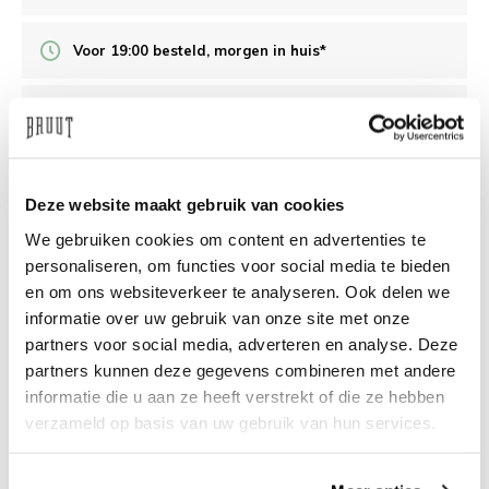
Voor 19:00 besteld, morgen in huis*
Veilig achteraf betalen
/10 op Feedback Company
Deze website maakt gebruik van cookies
We gebruiken cookies om content en advertenties te
Hulp nodig?
We helpen
personaliseren, om functies voor social media te bieden
en om ons websiteverkeer te analyseren. Ook delen we
info@bruut.nl
Live chat
Whatsapp
informatie over uw gebruik van onze site met onze
partners voor social media, adverteren en analyse. Deze
Over dit product
partners kunnen deze gegevens combineren met andere
informatie die u aan ze heeft verstrekt of die ze hebben
Verzenden & retourneren
verzameld op basis van uw gebruik van hun services.
Gerelateerde producten