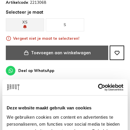
Artikelcode
: 2213068
Selecteer je maat
XS
S
Vergeet niet je maat te selecteren!
Toevoegen aan winkelwagen
Deel op WhatsApp
Gratis verzending boven €100,-
Voor 19:00 besteld, morgen in huis*
Deze website maakt gebruik van cookies
We gebruiken cookies om content en advertenties te
Veilig achteraf betalen
personaliseren, om functies voor social media te bieden