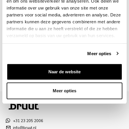
en om ons websiteverkeer te analyseren. Ook delen we
informatie over uw gebruik van onze site met onze
/10 op Feedback Company
partners voor social media, adverteren en analyse. Deze
partners kunnen deze gegevens combineren met andere
informatie die u aan ze heeft verstrekt of die ze hebben
Hulp nodig?
We helpen
verzameld op basis van uw gebruik van hun services.
info@bruut.nl
Live chat
Whatsapp
Meer opties
Over dit product
Verzenden & retourneren
Naar de website
Meer opties
+31 23 205 2006
info@bruut.nl