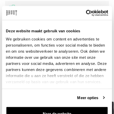
/10 op Feedback Company
Hulp nodig?
We helpen
Deze website maakt gebruik van cookies
info@bruut.nl
Live chat
Whatsapp
We gebruiken cookies om content en advertenties te
personaliseren, om functies voor social media te bieden
Over dit product
en om ons websiteverkeer te analyseren. Ook delen we
informatie over uw gebruik van onze site met onze
Verzenden & retourneren
partners voor social media, adverteren en analyse. Deze
partners kunnen deze gegevens combineren met andere
informatie die u aan ze heeft verstrekt of die ze hebben
Gerelateerde producten
verzameld op basis van uw gebruik van hun services.
Meer opties
Naar de website