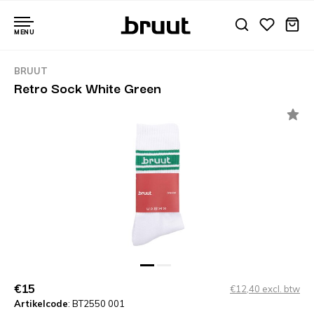
MENU
BRUUT
Retro Sock White Green
€15
€12,40 excl. btw
Artikelcode
: BT2550 001