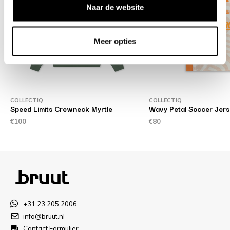
Naar de website
Meer opties
COLLECTIQ
COLLECTIQ
Speed Limits Crewneck Myrtle
Wavy Petal Soccer Jers
€100
€80
+31 23 205 2006
info@bruut.nl
Contact Formulier