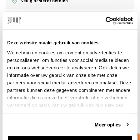
Veilig achteraf betalen
/10 op Feedback Company
Hulp nodig?
We helpen
Deze website maakt gebruik van cookies
We gebruiken cookies om content en advertenties te
info@bruut.nl
Live chat
Whatsapp
personaliseren, om functies voor social media te bieden
en om ons websiteverkeer te analyseren. Ook delen we
Over dit product
informatie over uw gebruik van onze site met onze
partners voor social media, adverteren en analyse. Deze
Verzenden & retourneren
partners kunnen deze gegevens combineren met andere
informatie die u aan ze heeft verstrekt of die ze hebben
Gerelateerde producten
verzameld op basis van uw gebruik van hun services.
Meer opties