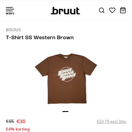
MENU
BISOUS
T-Shirt SS Western Brown
€30
€65
€24,79 excl. btw
54% korting