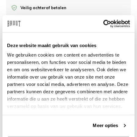
Veilig achteraf betalen
/10 op Feedback Company
Deze website maakt gebruik van cookies
Hulp nodig?
We helpen
We gebruiken cookies om content en advertenties te
info@bruut.nl
Live chat
Whatsapp
personaliseren, om functies voor social media te bieden
en om ons websiteverkeer te analyseren. Ook delen we
informatie over uw gebruik van onze site met onze
Over dit product
partners voor social media, adverteren en analyse. Deze
Verzenden & retourneren
partners kunnen deze gegevens combineren met andere
informatie die u aan ze heeft verstrekt of die ze hebben
verzameld op basis van uw gebruik van hun services.
Gerelateerde producten
Meer opties