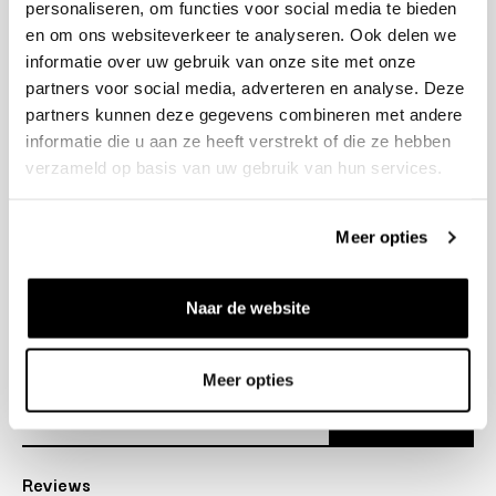
personaliseren, om functies voor social media te bieden
+31 23 205 2006
en om ons websiteverkeer te analyseren. Ook delen we
info@bruut.nl
informatie over uw gebruik van onze site met onze
Contact Formulier
partners voor social media, adverteren en analyse. Deze
Open 11:00 - 18:00
partners kunnen deze gegevens combineren met andere
OPENINGSTIJDEN
informatie die u aan ze heeft verstrekt of die ze hebben
verzameld op basis van uw gebruik van hun services.
Helpen
Meer opties
Over ons
Naar de website
Verzending
Nieuwsbrief
Meer opties
Abonneer
Reviews