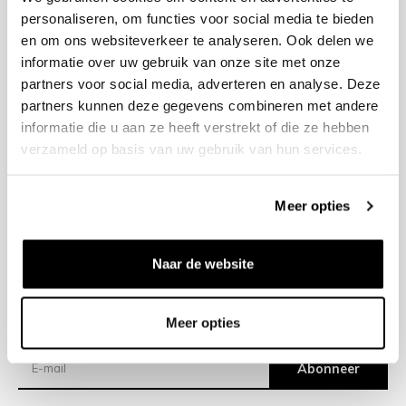
personaliseren, om functies voor social media te bieden
en om ons websiteverkeer te analyseren. Ook delen we
+31 23 205 2006
informatie over uw gebruik van onze site met onze
info@bruut.nl
partners voor social media, adverteren en analyse. Deze
Contact Formulier
partners kunnen deze gegevens combineren met andere
Open 11:00 - 21:00
informatie die u aan ze heeft verstrekt of die ze hebben
OPENINGSTIJDEN
verzameld op basis van uw gebruik van hun services.
Meer opties
Helpen
Over ons
Naar de website
Verzending
Meer opties
Nieuwsbrief
Abonneer