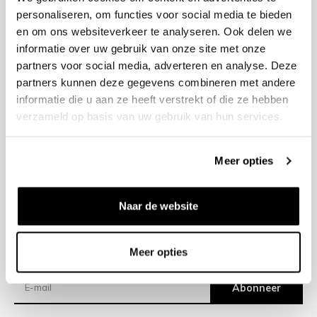
personaliseren, om functies voor social media te bieden
en om ons websiteverkeer te analyseren. Ook delen we
+31 23 205 2006
informatie over uw gebruik van onze site met onze
info@bruut.nl
partners voor social media, adverteren en analyse. Deze
Contact Formulier
partners kunnen deze gegevens combineren met andere
Open 11:00 - 18:30
informatie die u aan ze heeft verstrekt of die ze hebben
OPENINGSTIJDEN
verzameld op basis van uw gebruik van hun services.
Meer opties
Helpen
Over ons
Naar de website
Verzending
Meer opties
Nieuwsbrief
Abonneer