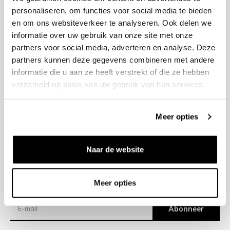
personaliseren, om functies voor social media te bieden
en om ons websiteverkeer te analyseren. Ook delen we
+31 23 205 2006
informatie over uw gebruik van onze site met onze
info@bruut.nl
partners voor social media, adverteren en analyse. Deze
Contact Formulier
partners kunnen deze gegevens combineren met andere
Open 11:00 - 18:00
informatie die u aan ze heeft verstrekt of die ze hebben
OPENINGSTIJDEN
verzameld op basis van uw gebruik van hun services.
Meer opties
Helpen
Over ons
Naar de website
Verzending
Meer opties
Nieuwsbrief
Abonneer