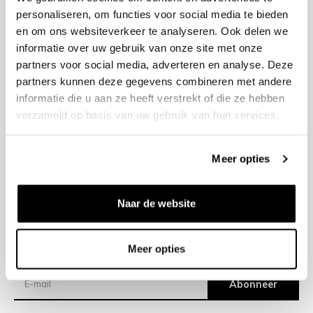
personaliseren, om functies voor social media te bieden
en om ons websiteverkeer te analyseren. Ook delen we
+31 23 205 2006
informatie over uw gebruik van onze site met onze
info@bruut.nl
partners voor social media, adverteren en analyse. Deze
Contact Formulier
partners kunnen deze gegevens combineren met andere
Open 11:00 - 21:00
informatie die u aan ze heeft verstrekt of die ze hebben
OPENINGSTIJDEN
verzameld op basis van uw gebruik van hun services.
Meer opties
Helpen
Over ons
Naar de website
Verzending
Meer opties
Nieuwsbrief
Abonneer