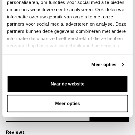
personaliseren, om functies voor social media te bieden
+31 23 205 2006
en om ons websiteverkeer te analyseren. Ook delen we
info@bruut.nl
informatie over uw gebruik van onze site met onze
Contact Formulier
partners voor social media, adverteren en analyse. Deze
Open tot 18:30
partners kunnen deze gegevens combineren met andere
OPENINGSTIJDEN
informatie die u aan ze heeft verstrekt of die ze hebben
verzameld op basis van uw gebruik van hun services.
Helpen
Meer opties
Over ons
Naar de website
Verzending
Nieuwsbrief
Meer opties
Abonneer
Reviews