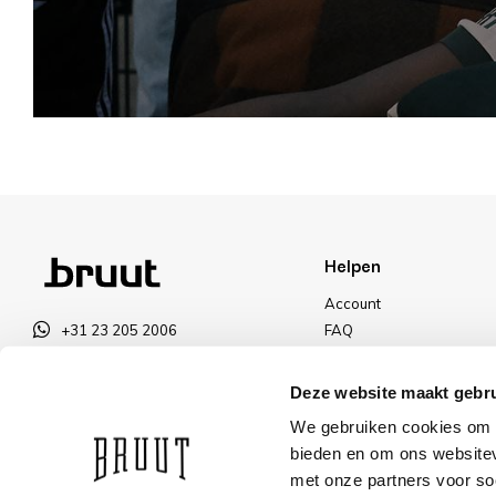
Helpen
Account
+31 23 205 2006
FAQ
info@bruut.nl
Ruilen & Retourneren
Contact Formulier
Betalen
Deze website maakt gebru
Open tot 21:00
Levering
We gebruiken cookies om c
OPENINGSTIJDEN
Kortingen
bieden en om ons websitev
met onze partners voor so