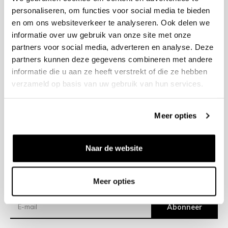
personaliseren, om functies voor social media te bieden
en om ons websiteverkeer te analyseren. Ook delen we
+31 23 205 2006
informatie over uw gebruik van onze site met onze
info@bruut.nl
partners voor social media, adverteren en analyse. Deze
Contact Formulier
partners kunnen deze gegevens combineren met andere
Open 11:00 - 21:00
informatie die u aan ze heeft verstrekt of die ze hebben
OPENINGSTIJDEN
verzameld op basis van uw gebruik van hun services.
Meer opties
Helpen
Over ons
Naar de website
Verzending
Meer opties
Nieuwsbrief
Abonneer