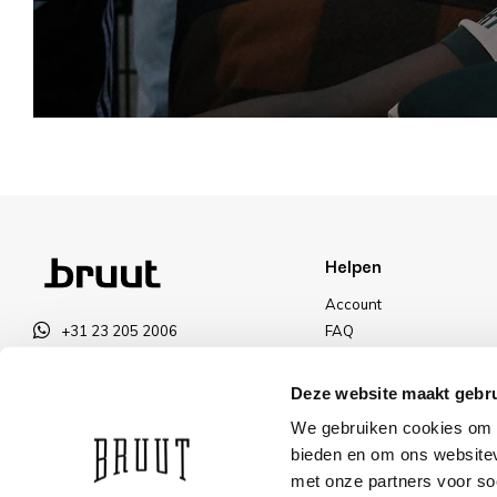
Helpen
Account
+31 23 205 2006
FAQ
info@bruut.nl
Ruilen & Retourneren
Contact Formulier
Betalen
Deze website maakt gebru
Open tot 18:00
Levering
We gebruiken cookies om c
OPENINGSTIJDEN
Kortingen
bieden en om ons websitev
met onze partners voor so