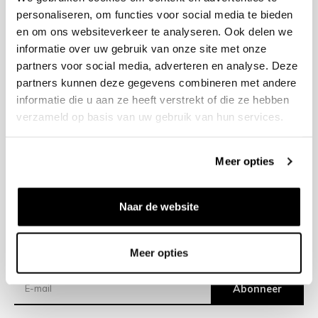
personaliseren, om functies voor social media te bieden
en om ons websiteverkeer te analyseren. Ook delen we
+31 23 205 2006
informatie over uw gebruik van onze site met onze
info@bruut.nl
partners voor social media, adverteren en analyse. Deze
Contact Formulier
partners kunnen deze gegevens combineren met andere
Open tot 18:00
informatie die u aan ze heeft verstrekt of die ze hebben
OPENINGSTIJDEN
verzameld op basis van uw gebruik van hun services.
Meer opties
Helpen
Over ons
Naar de website
Verzending
Meer opties
Nieuwsbrief
Abonneer